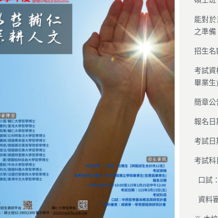
能對於
之準備
招生名
考試資
畢業生
簡章公告
報名日期
考試日期
考試科
口試：
資料審