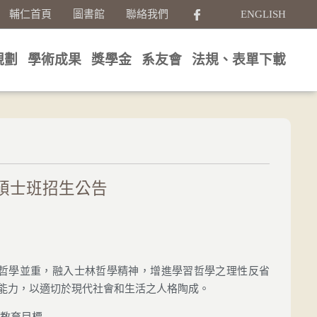
選擇你的語言
輔仁首頁
圖書館
聯絡我們
ENGLISH
規劃
學術成果
獎學金
系友會
法規、表單下載
系碩士班招生公告
哲學並重，融入士林哲學精神，增進學習哲學之理性反省
能力，以適切於現代社會和生活之人格陶成。
 教育目標