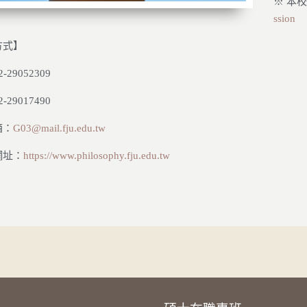
※ 本
ssion
方式】
29052309
29017490
箱：
G03@mail.fju.edu.tw
網址：
https://www.philosophy.fju.edu.tw