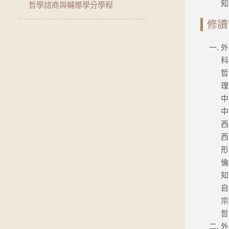
知
哲學諮商與輔導學分學程
修讀
外
科
哲
理
中
中
西
西
形
倫
知
自
宗
哲
外