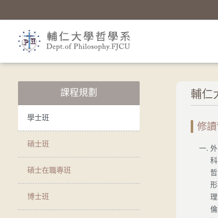
課程規劃
輔仁
學士班
修讀
碩士班
外
科
碩士在職專班
哲
形
博士班
理
倫