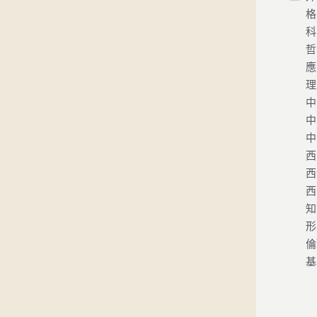
格
科
哲
應
理
中
中
中
西
西
西
知
形
倫
基