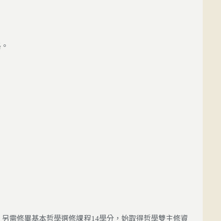
格。
，另需修畢基本哲學選修課程14學分，始取得哲學雙主修資