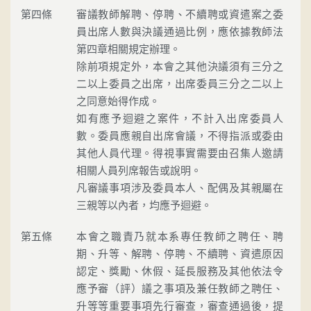
第四條
審議教師解聘、停聘、不續聘或資遣案之委
員出席人數與決議通過比例，應依據教師法
第四章相關規定辦理。
除前項規定外，本會之其他決議須有三分之
二以上委員之出席，出席委員三分之二以上
之同意始得作成。
如有應予迴避之案件，不計入出席委員人
數。委員應親自出席會議，不得指派或委由
其他人員代理。得視事實需要由召集人邀請
相關人員列席報告或說明。
凡審議事項涉及委員本人、配偶及其親屬在
三親等以內者，均應予迴避。
第五條
本會之職責乃就本系專任教師之聘任、聘
期、升等、解聘、停聘、不續聘、資遣原因
認定、獎勵、休假、延長服務及其他依法令
應予審（評）議之事項及兼任教師之聘任、
升等等重要事項先行審查，審查通過後，提